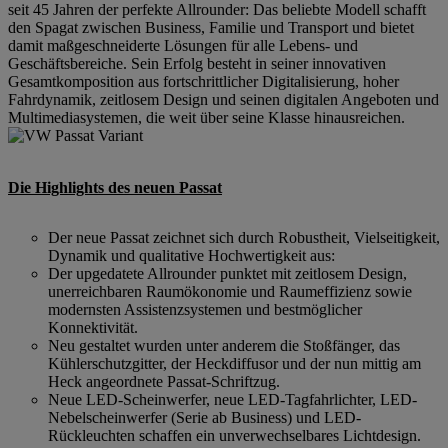
seit 45 Jahren der perfekte Allrounder: Das beliebte Modell schafft
den Spagat zwischen Business, Familie und Transport und bietet
damit maßgeschneiderte Lösungen für alle Lebens- und
Geschäftsbereiche. Sein Erfolg besteht in seiner innovativen
Gesamtkomposition aus fortschrittlicher Digitalisierung, hoher
Fahrdynamik, zeitlosem Design und seinen digitalen Angeboten und
Multimediasystemen, die weit über seine Klasse hinausreichen.
Die Highlights des neuen Passat
Der neue Passat zeichnet sich durch Robustheit, Vielseitigkeit,
Dynamik und qualitative Hochwertigkeit aus:
Der upgedatete Allrounder punktet mit zeitlosem Design,
unerreichbaren Raumökonomie und Raumeffizienz sowie
modernsten Assistenzsystemen und bestmöglicher
Konnektivität.
Neu gestaltet wurden unter anderem die Stoßfänger, das
Kühlerschutzgitter, der Heckdiffusor und der nun mittig am
Heck angeordnete Passat-Schriftzug.
Neue LED-Scheinwerfer, neue LED-Tagfahrlichter, LED-
Nebelscheinwerfer (Serie ab Business) und LED-
Rückleuchten schaffen ein unverwechselbares Lichtdesign.