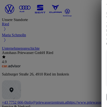
Unsere Standorte
Ried
Maria Schmolln
Unternehmensgeschichte
Autohaus Priewasser GmbH Ried
4.9
Salzburger Straße 26
,
4910
Ried im Innkreis
+43 7752 666-0
info@priewasserzentrum.at
https://www.priewasserze
Service & Verkauf: