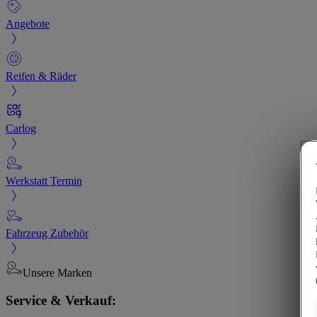
Angebote
Reifen & Räder
Carlog
Werkstatt Termin
Fahrzeug Zubehör
Unsere Marken
Service & Verkauf: