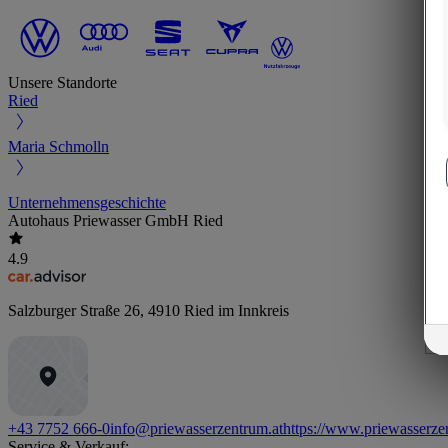
Unsere Standorte
Ried
Maria Schmolln
Unternehmensgeschichte
Autohaus Priewasser GmbH Ried
4.9
Salzburger Straße 26
,
4910
Ried im Innkreis
+43 7752 666-0
info@priewasserzentrum.at
https://www.priewasserze
Service & Verkauf: